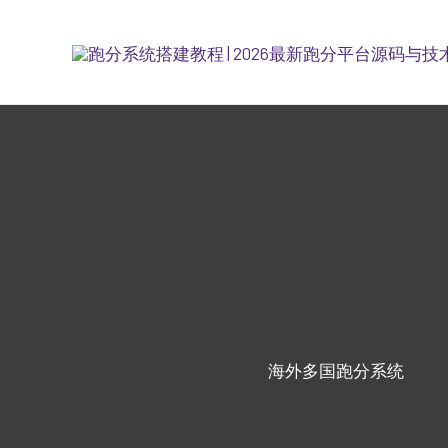
跳
至
内
容
海外多国跑分系统